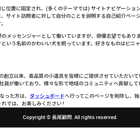
じ位置に固定され、(多くのテーマでは) サイトナビゲーショ
は、サイト訪問者に対して自分のことを説明する自己紹介ペー
す。
便のメッセンジャーとして働いていますが、俳優志望でもあり
クという名前のかわいい犬を飼っています。好きなものはピニ
。
71年の創立以来、高品質の小道具を皆様にご提供させていただい
上の社員が働いており、様々な形で地域のコミュニティへ貢献して
ーになった方は、
ダッシュボード
へ行ってこのページを削除し、独
れでは、お楽しみください !
Copyright © 長尾顧問. All rights reserved.